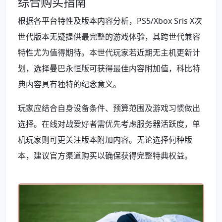
综合购买指南
根据各平台特性及版本内容分析，PS5/Xbox Sris X次
世代版本无疑提供最完整的游戏体验，其跨世代兼容
特性尤为值得期待。本世代玩家若近期无主机更新计
划，选择曼巴永恒版可获得最佳内容附加值，科比特
典内容具有独特的纪念意义。
玩家应结合自身设备条件、预算范围及游戏习惯做出
选择。在线对战爱好者需优先考虑服务器活跃度，单
机玩家则可更关注版本附加内容。无论选择何种版
本，建议官方渠道购买以确保获得完整特典权益。