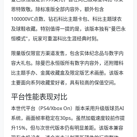
恩特致敬。除标准版全部内容外，额外包含
100000VC点数、钻石科比主题卡包、科比主题球衣
及球鞋收藏。特别值得一提的是，该版本独有"曼巴永
恒模式"，玩家可重温科比生涯经典时刻。
限量版仅限官方渠道发售，包含实体纪念品与数字内
容大礼包。除曼巴永恒版所有数字内容外，还附赠科
比主题手办、金属收藏盒及限定版艺术画册。该版本
主要面向系列收藏爱好者，具有较高的保值空间。
平台性能表现对比
本世代平台（PS4/Xbox On）版本采用升级版球员AI
系统，画面帧率稳定在30ps。虽然加载速度较前作提
升15%，但与次世代版本仍有明显差距。该版本兼容