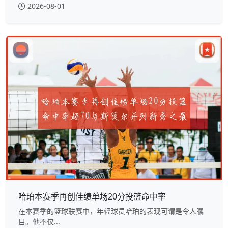
2026-08-01
哈珀本赛季再创佳绩单场20分投篮命中率
在本赛季的篮球联赛中，年轻球员哈珀的表现可谓是令人瞩
目。他不仅...