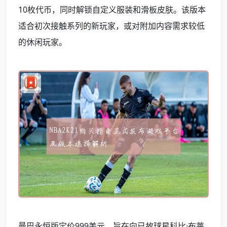
10枚代币，同时解锁自定义服装和滑板皮肤。该版本
适合初次接触系列的新玩家，或对附加内容需求较低
的休闲玩家。
曼巴永恒版定价999美元，旨在向已故球星科比·布莱