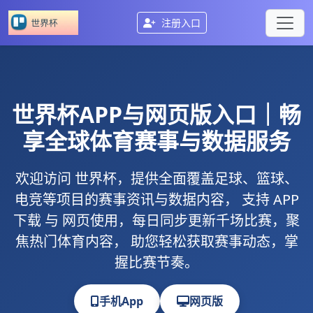
注册入口
世界杯
APP与网页版入口｜畅
享全球体育赛事与数据服务
欢迎访问
世界杯
，提供全面覆盖足球、篮球、
电竞等项目的赛事资讯与数据内容， 支持
APP
下载
与
网页使用
，每日同步更新千场比赛，聚
焦热门体育内容， 助您轻松获取赛事动态，掌
握比赛节奏。
手机App
网页版