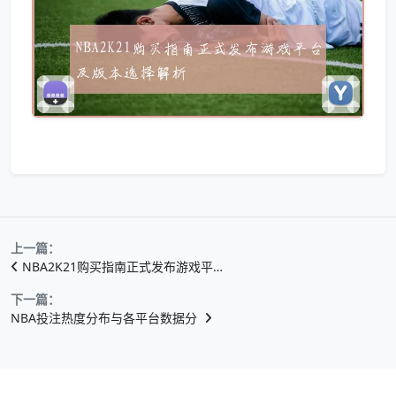
上一篇：
NBA2K21购买指南正式发布游戏平…
下一篇：
NBA投注热度分布与各平台数据分