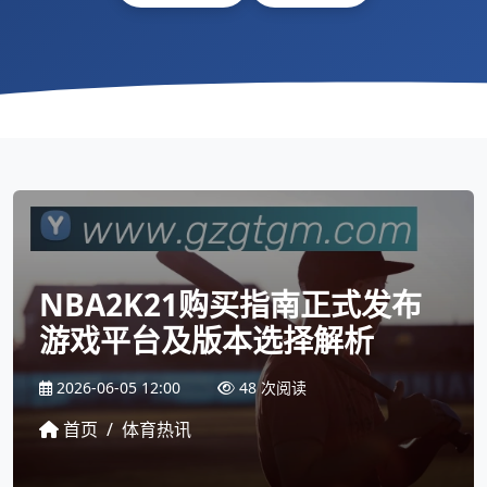
NBA2K21购买指南正式发布
游戏平台及版本选择解析
2026-06-05 12:00
48 次阅读
首页
/
体育热讯