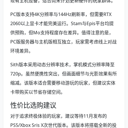
现有主机设备，适合尚未计划更新硬件的玩家群体。
PC版本支持4K分辨率与144Hz刷新率，但需要RTX
2060以上显卡才能完美运行。Stam与Epis平台均提
供预购，但Mo支持程度存在差异。值得注意的是，
PC版服务器与主机版相互独立，玩家需考虑线上对战
环境差异。
Sith版本采用动态分辨率技术，掌机模式分辨率降至
720p。虽然便携性突出，但画面细节与光影效果有所
缩减。该版本适合需要移动游玩的玩家，但建议实体
卡带购买以节省存储空间。
性价比选购建议
对于追求终极体验的玩家，建议等待11月发布的
PS5/Xbox Sris X次世代版本。该版本将搭载全新的投