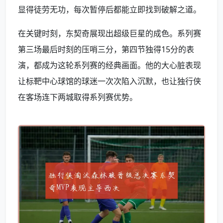
显得徒劳无功，每次暂停后都能立即找到破解之道。
在关键时刻，东契奇展现出超级巨星的成色。系列赛
第三场最后时刻的压哨三分，第四节独得15分的表
演，都成为这轮系列赛的经典画面。他的大心脏表现
让标靶中心球馆的球迷一次次陷入沉默，也让独行侠
在客场连下两城取得系列赛优势。