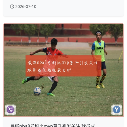
2026-07-10
最强nba8号科比mvp普升引发关注 球员成