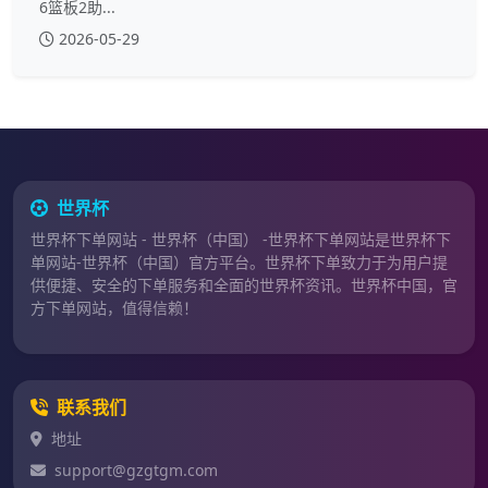
6篮板2助...
2026-05-29
世界杯
世界杯下单网站 - 世界杯（中国） -世界杯下单网站是世界杯下
单网站-世界杯（中国）官方平台。世界杯下单致力于为用户提
供便捷、安全的下单服务和全面的世界杯资讯。世界杯中国，官
方下单网站，值得信赖！
联系我们
地址
support@gzgtgm.com